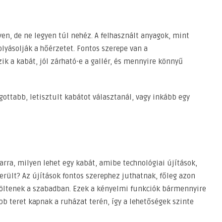
en, de ne legyen túl nehéz. A felhasznált anyagok, mint
lyásolják a hőérzetet. Fontos szerepe van a
k a kabát, jól zárható-e a gallér, és mennyire könnyű
gottabb, letisztult kabátot választanál, vagy inkább egy
arra, milyen lehet egy kabát, amibe technológiai újítások,
került? Az újítások fontos szerephez juthatnak, főleg azon
töltenek a szabadban. Ezek a kényelmi funkciók bármennyire
b teret kapnak a ruházat terén, így a lehetőségek szinte