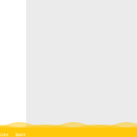
cces
Sport