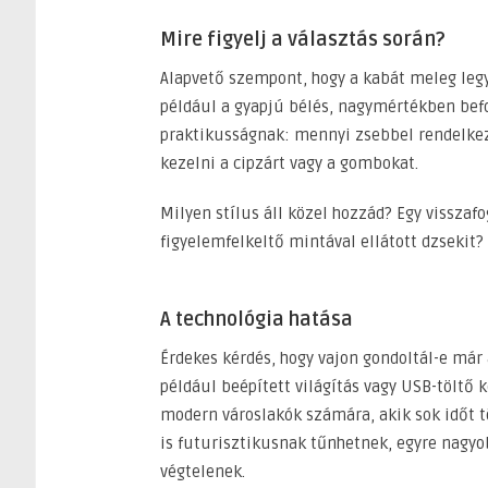
Mire figyelj a választás során?
Alapvető szempont, hogy a kabát meleg legy
például a gyapjú bélés, nagymértékben befo
praktikusságnak: mennyi zsebbel rendelkezi
kezelni a cipzárt vagy a gombokat.
Milyen stílus áll közel hozzád? Egy visszafo
figyelemfelkeltő mintával ellátott dzsekit?
A technológia hatása
Érdekes kérdés, hogy vajon gondoltál-e már 
például beépített világítás vagy USB-töltő 
modern városlakók számára, akik sok időt 
is futurisztikusnak tűnhetnek, egyre nagyob
végtelenek.