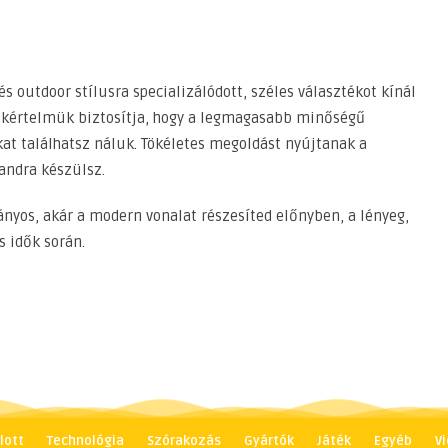
 outdoor stílusra specializálódott, széles választékot kínál
zakértelmük biztosítja, hogy a legmagasabb minőségű
at találhatsz náluk. Tökéletes megoldást nyújtanak a
andra készülsz.
ányos, akár a modern vonalat részesíted előnyben, a lényeg,
s idők során.
lott
Technológia
Szórakozás
Gyártók
Játék
Egyéb
Vi