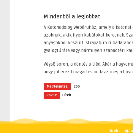
Mindenből a legjobbat
A Katonadolog Webáruház, amely a katonai és
azoknak, akik ilyen kabátokat keresnek. S
anyagokból készült, strapabíró ruhadarabok
gyalogtúrára vagy bármilyen szabadtéri kal
Végső soron, a döntés a tiéd. Akár a hagyom
hogy jól érezd magad és ne fázz meg a hűvö
Megtekintés:
299
Rovat:
Hírek
Hírek
Aján