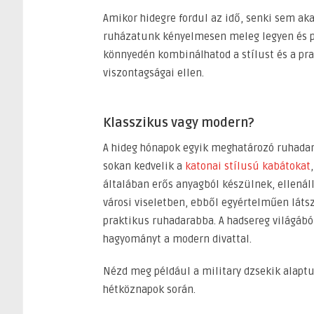
Amikor hidegre fordul az idő, senki sem aka
ruházatunk kényelmesen meleg legyen és per
könnyedén kombinálhatod a stílust és a pr
viszontagságai ellen.
Klasszikus vagy modern?
A hideg hónapok egyik meghatározó ruhadar
sokan kedvelik a
katonai stílusú kabátokat
általában erős anyagból készülnek, ellenál
városi viseletben, ebből egyértelműen látszi
praktikus ruhadarabba. A hadsereg világábó
hagyományt a modern divattal.
Nézd meg például a military dzsekik alapt
hétköznapok során.