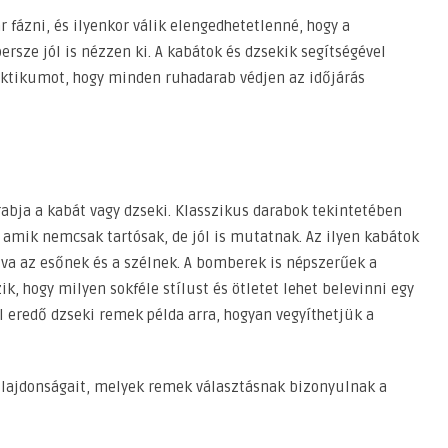
r fázni, és ilyenkor válik elengedhetetlenné, hogy a
sze jól is nézzen ki. A kabátok és dzsekik segítségével
aktikumot, hogy minden ruhadarab védjen az időjárás
abja a kabát vagy dzseki. Klasszikus darabok tekintetében
, amik nemcsak tartósak, de jól is mutatnak. Az ilyen kabátok
lva az esőnek és a szélnek. A bomberek is népszerűek a
k, hogy milyen sokféle stílust és ötletet lehet belevinni egy
l eredő dzseki remek példa arra, hogyan vegyíthetjük a
ulajdonságait, melyek remek választásnak bizonyulnak a