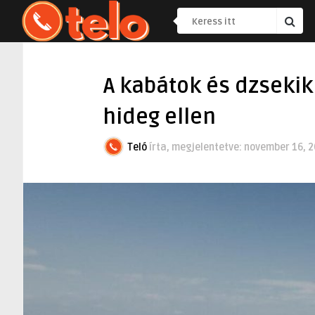
A kabátok és dzsekik:
hideg ellen
Teló
írta, megjelentetve:
november 16, 