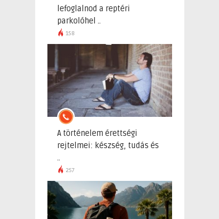
lefoglalnod a reptéri
parkolóhel ..
158
A történelem érettségi
rejtelmei: készség, tudás és
..
257