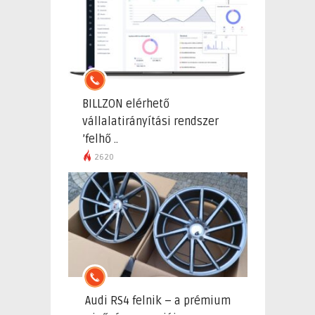
BILLZON elérhető
vállalatirányítási rendszer
’felhő ..
2620
Audi RS4 felnik – a prémium