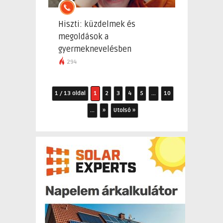
Hiszti: küzdelmek és
megoldások a
gyermeknevelésben
294
1 / 13 oldal
1
2
3
4
5
...
10
...
»
Utolsó »