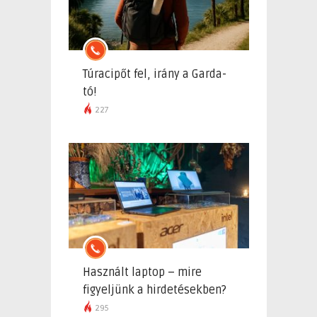
Túracipőt fel, irány a Garda-
tó!
227
Használt laptop – mire
figyeljünk a hirdetésekben?
295