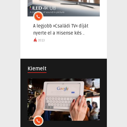
A legjobb »Családi TV« díját
nyerte el a Hisense kés ..
3513
Kiemelt