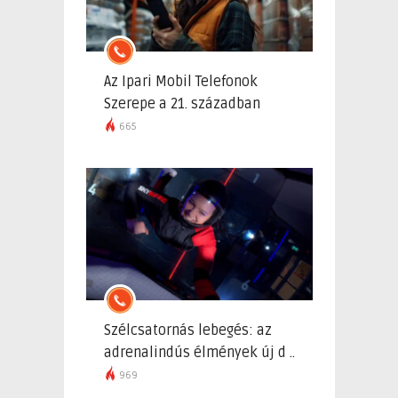
Az Ipari Mobil Telefonok
Szerepe a 21. században
665
Szélcsatornás lebegés: az
adrenalindús élmények új d ..
969