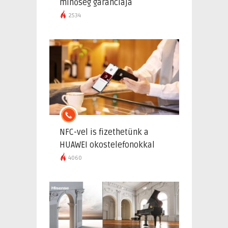
minőség garanciája
2534
NFC-vel is fizethetünk a
HUAWEI okostelefonokkal
4060