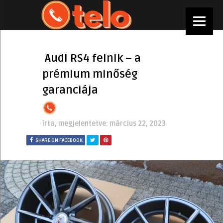
Audi RS4 felnik – a
prémium minőség
garanciája
írta, megjelentetve:
március 22, 2023
SHARE ON FACEBOOK