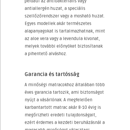
például az antibakteriális vagy
antiallergén huzat, a speciális
szellőzőrendszer vagy a mosható huzat.
Egyes modellek akár természetes
alapanyagokat is tartalmazhatnak, mint
az aloe vera vagy a levendula kivonat,
melyek további előnyöket biztosítanak
a pihentető alváshoz.
Garancia és tartósság
A minőségi matracokhoz általában több
éves garancia tartozik, ami biztonságot
nyújt a vásárlónak. A megfelelően
karbantartott matrac akár 8-10 évig is
megőrizheti eredeti tulajdonságait,
ezért érdemes a kezdeti beruházásnál a