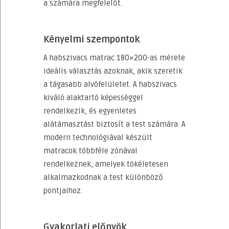
a számára megfelelőt.
Kényelmi szempontok
A habszivacs matrac 180×200-as mérete
ideális választás azoknak, akik szeretik
a tágasabb alvófelületet. A habszivacs
kiváló alaktartó képességgel
rendelkezik, és egyenletes
alátámasztást biztosít a test számára. A
modern technológiával készült
matracok többféle zónával
rendelkeznek, amelyek tökéletesen
alkalmazkodnak a test különböző
pontjaihoz.
Gyakorlati előnyök