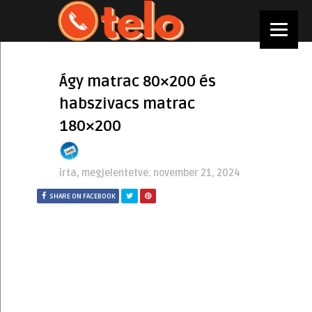
Ágy matrac 80×200 és
habszivacs matrac
180×200
írta, megjelentetve:
november 21, 2024
SHARE ON FACEBOOK