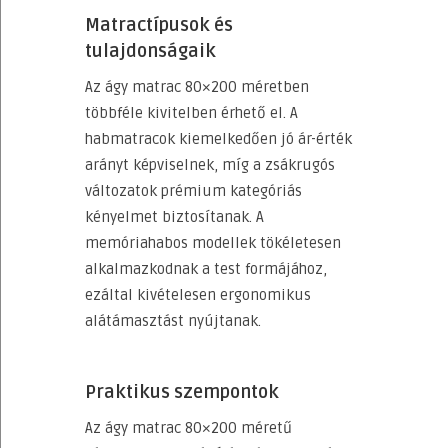
Matractípusok és
tulajdonságaik
Az ágy matrac 80×200 méretben
többféle kivitelben érhető el. A
habmatracok kiemelkedően jó ár-érték
arányt képviselnek, míg a zsákrugós
változatok prémium kategóriás
kényelmet biztosítanak. A
memóriahabos modellek tökéletesen
alkalmazkodnak a test formájához,
ezáltal kivételesen ergonomikus
alátámasztást nyújtanak.
Praktikus szempontok
Az ágy matrac 80×200 méretű