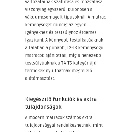
változatainak szállítása és mozgatása
viszonylag egyszerű, különösen a
vákuumcsomagolt típusoknál. A matrac
keménységét mindig az egyéni
igényekhez és testsúlyhoz érdemes
igazítani. A könnyebb testalkatúaknak
általában a puhább, T2-T3 keménységű
matracok ajánlottak, míg a nehezebb
testsúlyúaknak a T4-T5 kategóriájú
termékek nyújthatnak megfelelő
alátámasztást.
Kiegészítő funkciók és extra
tulajdonságok
A modern matracok számos extra
tulajdonsággal rendelkezhetnek, mint