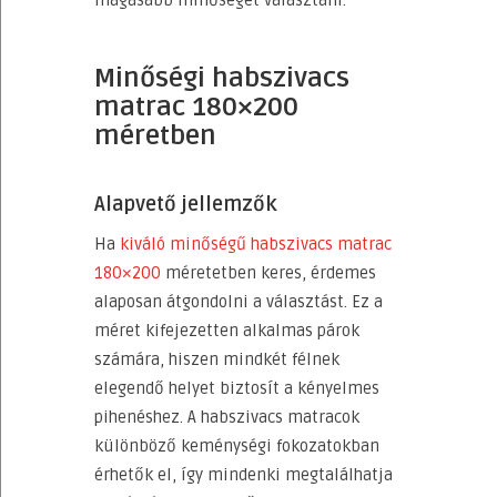
magasabb minőséget választani.
Minőségi habszivacs
matrac 180×200
méretben
Alapvető jellemzők
Ha
kiváló minőségű habszivacs matrac
180×200
méretetben keres, érdemes
alaposan átgondolni a választást. Ez a
méret kifejezetten alkalmas párok
számára, hiszen mindkét félnek
elegendő helyet biztosít a kényelmes
pihenéshez. A habszivacs matracok
különböző keménységi fokozatokban
érhetők el, így mindenki megtalálhatja