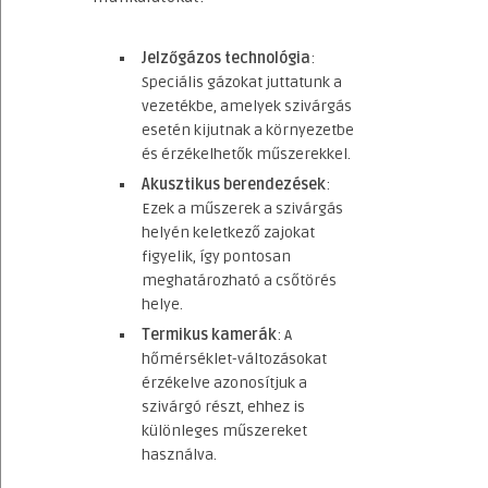
Jelzőgázos technológia
:
Speciális gázokat juttatunk a
vezetékbe, amelyek szivárgás
esetén kijutnak a környezetbe
és érzékelhetők műszerekkel.
Akusztikus berendezések
:
Ezek a műszerek a szivárgás
helyén keletkező zajokat
figyelik, így pontosan
meghatározható a csőtörés
helye.
Termikus kamerák
: A
hőmérséklet-változásokat
érzékelve azonosítjuk a
szivárgó részt, ehhez is
különleges műszereket
használva.