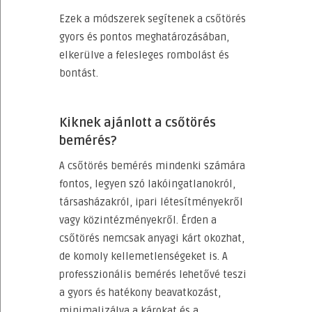
Ezek a módszerek segítenek a csőtörés
gyors és pontos meghatározásában,
elkerülve a felesleges rombolást és
bontást.
Kiknek ajánlott a csőtörés
bemérés?
A csőtörés bemérés mindenki számára
fontos, legyen szó lakóingatlanokról,
társasházakról, ipari létesítményekről
vagy közintézményekről. Érden a
csőtörés nemcsak anyagi kárt okozhat,
de komoly kellemetlenségeket is. A
professzionális bemérés lehetővé teszi
a gyors és hatékony beavatkozást,
minimalizálva a károkat és a