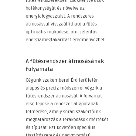
fűtésrendszerekben, csökkentve azok
hatékonyságát és növelve az
energiafogyasztást. A rendszeres
átmosással visszaállítható a fűtés
optimális működése, ami jelentős
energiamegtakarítást eredményezhet.
A fűtésrendszer átmosásának
folyamata
Cégünk szakemberei Érd területén
alapos és precíz módszerrel végzik a
fűtésrendszer átmosását. A folyamat
első lépése a rendszer állapotának
felmérése, amely során szakértőink
meghatározzák a lerakódások mértékét
és típusát. Ezt követően speciális
tisztítószerek és nagynyomású