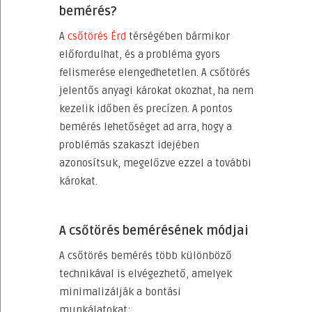
bemérés?
A
csőtörés Érd
térségében bármikor
előfordulhat, és a probléma gyors
felismerése elengedhetetlen. A csőtörés
jelentős anyagi károkat okozhat, ha nem
kezelik időben és precízen. A pontos
bemérés lehetőséget ad arra, hogy a
problémás szakaszt idejében
azonosítsuk, megelőzve ezzel a további
károkat.
A csőtörés bemérésének módjai
A csőtörés bemérés több különböző
technikával is elvégezhető, amelyek
minimalizálják a bontási
munkálatokat: