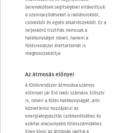
berendezések segítségével eltávolítjuk
a szennyeződéseket a radiátorokból,
csövekből és egyéb alkatrészekből. Ez a
teljeskörű tisztítás nemcsak a
hatékonyságot növeli, hanem a
fűtésrendszer élettartamát is
meghosszabbítja.
Az átmosás előnyei
A fűtésrendszer átmosása számos
előnnyel jár Érd lakói számára. Először
is, növeli a fűtés hatékonyságát, ami
közvetlenül hozzájárul az
energiafogyasztás csökkentéséhez és
ezáltal alacsonyabb fűtésszámlákhoz.
Ezen kívül az átmosás javítja a