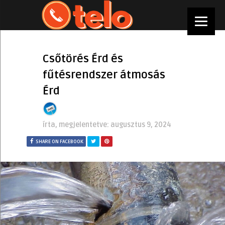
Csőtörés Érd és
fűtésrendszer átmosás
Érd
írta, megjelentetve:
augusztus 9, 2024
SHARE ON FACEBOOK