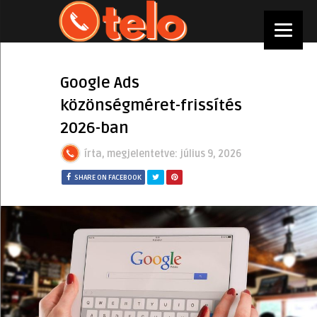
Google Ads
közönségméret-frissítés
2026-ban
írta, megjelentetve:
július 9, 2026
SHARE ON FACEBOOK