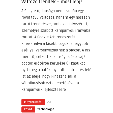
Változó trendek – most lépj!
A Google újdonsága nem csupán egy
rövid távú változás, hanem egy hosszan
tartó trend része, ami az adatvezérelt,
személyre szabott kampányok irányába
mutat. A Google Ads rendszerét
kihasználva a kisebb cégek is nagyobb
eséllyel versenyezhetnek a piacon. A kis
méretű, célzott közönségek és a saját
adatok előtérbe kerülése új kapukat
nyit meg a hatékony online hirdetés felé.
Itt az ideje, hogy kihasználják a
vállalkozások ezt a lehetőséget a
kampányaik fejlesztésére.
Megtekintés:
73
Rovat:
Technológia