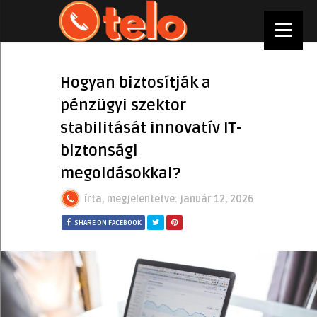
Hogyan biztosítják a
pénzügyi szektor
stabilitását innovatív IT-
biztonsági
megoldásokkal?
írta, megjelentetve:
január 12, 2026
SHARE ON FACEBOOK