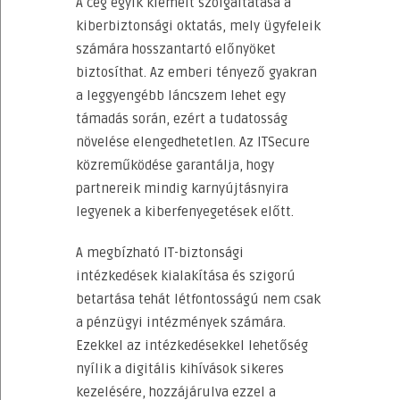
A cég egyik kiemelt szolgáltatása a
kiberbiztonsági oktatás, mely ügyfeleik
számára hosszantartó előnyöket
biztosíthat. Az emberi tényező gyakran
a leggyengébb láncszem lehet egy
támadás során, ezért a tudatosság
növelése elengedhetetlen. Az ITSecure
közreműködése garantálja, hogy
partnereik mindig karnyújtásnyira
legyenek a kiberfenyegetések előtt.
A megbízható IT-biztonsági
intézkedések kialakítása és szigorú
betartása tehát létfontosságú nem csak
a pénzügyi intézmények számára.
Ezekkel az intézkedésekkel lehetőség
nyílik a digitális kihívások sikeres
kezelésére, hozzájárulva ezzel a