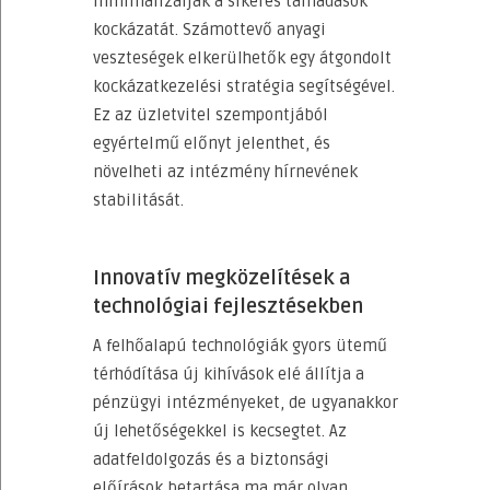
minimalizálják a sikeres támadások
kockázatát. Számottevő anyagi
veszteségek elkerülhetők egy átgondolt
kockázatkezelési stratégia segítségével.
Ez az üzletvitel szempontjából
egyértelmű előnyt jelenthet, és
növelheti az intézmény hírnevének
stabilitását.
Innovatív megközelítések a
technológiai fejlesztésekben
A felhőalapú technológiák gyors ütemű
térhódítása új kihívások elé állítja a
pénzügyi intézményeket, de ugyanakkor
új lehetőségekkel is kecsegtet. Az
adatfeldolgozás és a biztonsági
előírások betartása ma már olyan