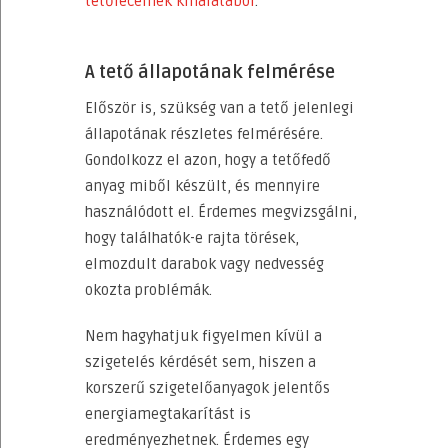
tetőléceinek kínálatából
.
A tető állapotának felmérése
Először is, szükség van a tető jelenlegi
állapotának részletes felmérésére.
Gondolkozz el azon, hogy a tetőfedő
anyag miből készült, és mennyire
használódott el. Érdemes megvizsgálni,
hogy találhatók-e rajta törések,
elmozdult darabok vagy nedvesség
okozta problémák.
Nem hagyhatjuk figyelmen kívül a
szigetelés kérdését sem, hiszen a
korszerű szigetelőanyagok jelentős
energiamegtakarítást is
eredményezhetnek. Érdemes egy