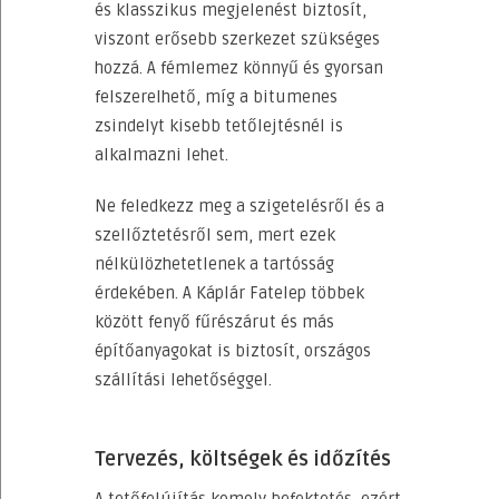
és klasszikus megjelenést biztosít,
viszont erősebb szerkezet szükséges
hozzá. A fémlemez könnyű és gyorsan
felszerelhető, míg a bitumenes
zsindelyt kisebb tetőlejtésnél is
alkalmazni lehet.
Ne feledkezz meg a szigetelésről és a
szellőztetésről sem, mert ezek
nélkülözhetetlenek a tartósság
érdekében. A Káplár Fatelep többek
között fenyő fűrészárut és más
építőanyagokat is biztosít, országos
szállítási lehetőséggel.
Tervezés, költségek és időzítés
A tetőfelújítás komoly befektetés, ezért