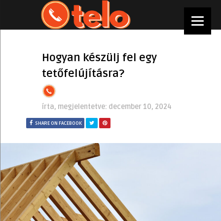
Hogyan készülj fel egy
tetőfelújításra?
írta, megjelentetve:
december 10, 2024
SHARE ON FACEBOOK