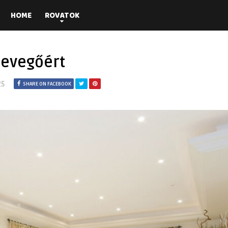
HOME
ROVATOK
levegőért
25
SHARE ON FACEBOOK