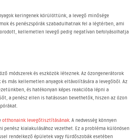
nyagok keringenek körülöttünk, a levegő minősége
mok és penészspórák szabadulhatnak fel a légtérben, ami
rodott, kellemetlen levegő pedig negatívan befolyásolhatja
öző módszerek és eszközök léteznek. Az ózongenerátorok
és más kellemetlen anyagok eltávolítására a levegőből. Az
zetünkben, és hatékonyan képes reakcióba lépni a
őt, a penész ellen is hatásosan bevethetők, hiszen az ózon
pórákat.
e
otthonaink levegőtisztításának
. A nedvesség könnyen
mi penész kialakulásához vezethet. Ez a probléma különösen
ssel rendelkező épületek vagy fürdőszobák esetében