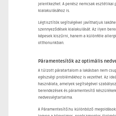
jelentkezhet. A penész nemcsak esztétikai
kialakulásához is.
Légtisztítók segítségével javíthatjuk lakó
szennyeződések kialakulását. Az ilyen be
képesek kiszűrni, hanem a különféle allergén
otthonunkban.
Páramentesítők az optimális nedv
A túlzott páratartalom a lakásban nem cs
egészségi problémákhoz is vezethet. Az ide
használata, amelyek segítségével szabályoz
berendezések és páramentesítő készülékek
nedvességtartalma.
A Páramentesítő.hu különböző megoldásoka
legyen a kényelmes, penészmentes életmód 