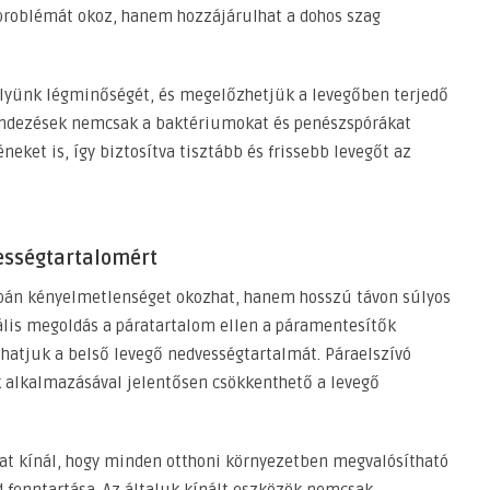
 problémát okoz, hanem hozzájárulhat a dohos szag
helyünk légminőségét, és megelőzhetjük a levegőben terjedő
rendezések nemcsak a baktériumokat és penészspórákat
eket is, így biztosítva tisztább és frissebb levegőt az
ességtartalomért
upán kényelmetlenséget okozhat, hanem hosszú távon súlyos
ális megoldás a páratartalom ellen a páramentesítők
hatjuk a belső levegő nedvességtartalmát. Páraelszívó
 alkalmazásával jelentősen csökkenthető a levegő
t kínál, hogy minden otthoni környezetben megvalósítható
fenntartása. Az általuk kínált eszközök nemcsak