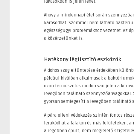
lakásokban is jelen lehet.
Ahogy a mindennapi élet során szennyezőa
károsodhat. Szemmel nem látható baktériu
egészségügyi problémákhoz vezethet. Az ápo
a közérzetünket is.
Hatékony légtisztító eszközök
A dohos szag eltüntetése érdekében különb
például kiválóan alkalmasak a baktériumok 
ózon természetes módon van jelen a környe
levegőben található szennyezőanyagokkal. S
gyorsan semlegesíti a levegőben található s
A pára elleni védekezés szintén fontos rész
lerakódhat a falakon és más felületeken, a
a régebben épült, nem megfelelő szigetelé