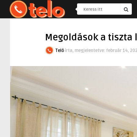
Megoldások a tiszta 
Teló
írta, megjelentetve:
február 14, 20