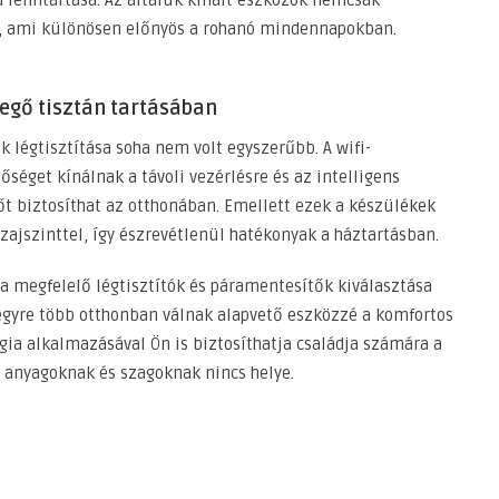
, ami különösen előnyös a rohanó mindennapokban.
vegő tisztán tartásában
k légtisztítása soha nem volt egyszerűbb. A wifi-
őséget kínálnak a távoli vezérlésre és az intelligens
őt biztosíthat az otthonában. Emellett ezek a készülékek
jszinttel, így észrevétlenül hatékonyak a háztartásban.
 a megfelelő légtisztítók és páramentesítők kiválasztása
egyre több otthonban válnak alapvető eszközzé a komfortos
ia alkalmazásával Ön is biztosíthatja családja számára a
s anyagoknak és szagoknak nincs helye.