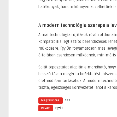
hatékonyak, hanem könnyen kezelhetőek is
A modern technológia szerepe a le
A mai technológiai újítások révén otthonain
kompatibilis légtisztító berendezések lehet
működésre, így Ön folyamatosan friss leveg
általában csendesen működnek, minimális za
Saját tapasztalat alapján elmondható, hogy
hosszú távon megéri a befektetést, hiszen 
életmód fenntartásához. A modern technológ
tiszta, egészséges környezetet, ahol a káro
Megtekintés:
683
Rovat:
Egyéb