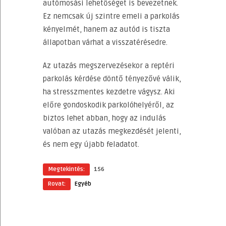
autómosási lehetőséget is bevezetnek.
Ez nemcsak új szintre emeli a parkolás
kényelmét, hanem az autód is tiszta
állapotban várhat a visszatérésedre.
Az utazás megszervezésekor a reptéri
parkolás kérdése döntő tényezővé válik,
ha stresszmentes kezdetre vágysz. Aki
előre gondoskodik parkolóhelyéről, az
biztos lehet abban, hogy az indulás
valóban az utazás megkezdését jelenti,
és nem egy újabb feladatot.
Megtekintés:
156
Rovat:
Egyéb