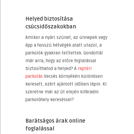
Helyed biztosítása
csúcsidőszakokban
Amikor a nyári szünet, az ünnepek vagy
épp a hosszú hétvégék alatt utazol, a
parkolók gyakran telítettek. Gondoltál
már arra, hogy az előre foglalással
biztosíthatod a helyed? A
reptéri
parkolás
Vecsés környékén különösen
keresett, ezért ajánlott időben lépni. Ki
szeretne már az út elején kifáradni
parkolóhely kereséssel?
Barátságos árak online
foglalással