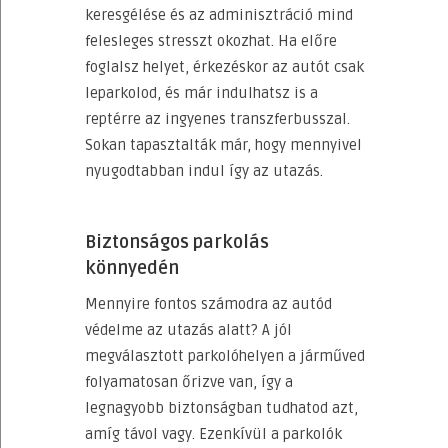
keresgélése és az adminisztráció mind
felesleges stresszt okozhat. Ha előre
foglalsz helyet, érkezéskor az autót csak
leparkolod, és már indulhatsz is a
reptérre az ingyenes transzferbusszal.
Sokan tapasztalták már, hogy mennyivel
nyugodtabban indul így az utazás.
Biztonságos parkolás
könnyedén
Mennyire fontos számodra az autód
védelme az utazás alatt? A jól
megválasztott parkolóhelyen a járműved
folyamatosan őrizve van, így a
legnagyobb biztonságban tudhatod azt,
amíg távol vagy. Ezenkívül a parkolók