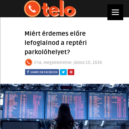
Miért érdemes előre
lefoglalnod a reptéri
parkolóhelyet?
írta, megjelentetve:
június 10, 2026
SHARE ON FACEBOOK