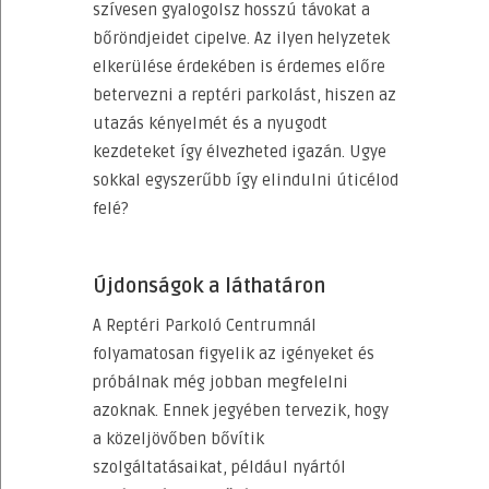
szívesen gyalogolsz hosszú távokat a
bőröndjeidet cipelve. Az ilyen helyzetek
elkerülése érdekében is érdemes előre
betervezni a reptéri parkolást, hiszen az
utazás kényelmét és a nyugodt
kezdeteket így élvezheted igazán. Ugye
sokkal egyszerűbb így elindulni úticélod
felé?
Újdonságok a láthatáron
A Reptéri Parkoló Centrumnál
folyamatosan figyelik az igényeket és
próbálnak még jobban megfelelni
azoknak. Ennek jegyében tervezik, hogy
a közeljövőben bővítik
szolgáltatásaikat, például nyártól