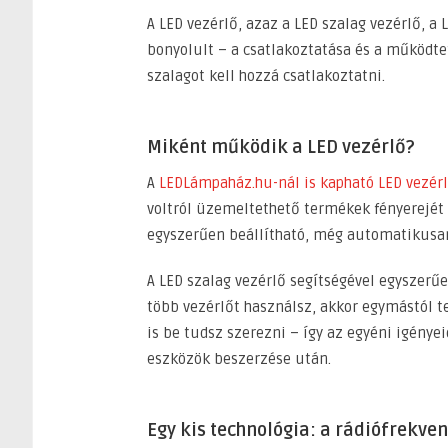
A LED vezérlő, azaz a LED szalag vezérlő, a 
bonyolult – a csatlakoztatása és a működte
szalagot kell hozzá csatlakoztatni.
Miként működik a LED vezérlő?
A
LEDLámpaház.hu-nál is kapható LED vezér
voltról üzemeltethető termékek fényerejét
egyszerűen beállítható, még automatikusan
A LED szalag vezérlő segítségével egyszerű
több vezérlőt használsz, akkor egymástól te
is be tudsz szerezni – így az egyéni igényei
eszközök beszerzése után.
Egy kis technológia: a rádiófrekve