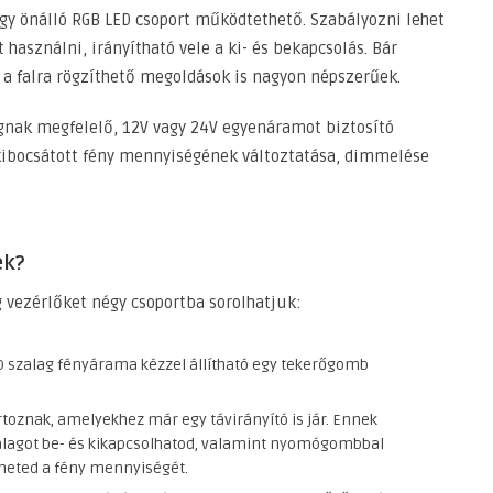
gy önálló RGB LED csoport működtethető. Szabályozni lehet
 használni, irányítható vele a ki- és bekapcsolás. Bár
e a falra rögzíthető megoldások is nagyon népszerűek.
agnak megfelelő, 12V vagy 24V egyenáramot biztosító
l kibocsátott fény mennyiségének változtatása, dimmelése
ek?
 vezérlőket négy csoportba sorolhatjuk:
ED szalag fényárama kézzel állítható egy tekerőgomb
rtoznak, amelyekhez már egy távirányító is jár. Ennek
zalagot be- és kikapcsolhatod, valamint nyomógombbal
heted a fény mennyiségét.