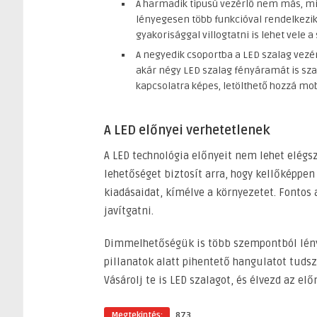
A harmadik típusú vezérlő nem más, min
lényegesen több funkcióval rendelkezik
gyakorisággal villogtatni is lehet vele a
A negyedik csoportba a LED szalag vezé
akár négy LED szalag fényáramát is sza
kapcsolatra képes, letölthető hozzá mobi
A LED előnyei verhetetlenek
A LED technológia előnyeit nem lehet elégs
lehetőséget biztosít arra, hogy kellőképpen
kiadásaidat, kímélve a környezetet. Fontos 
javítgatni.
Dimmelhetőségük is több szempontból lénye
pillanatok alatt pihentető hangulatot tudsz
Vásárolj te is LED szalagot, és élvezd az elő
Megtekintés:
873