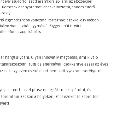
t egy zsugorfóliázott áramköri lap, ami az előzőeknél
. Nemcsak a fényáramot lehet változtatni, hanem eltérő
 szalagot.
rlő legmodernebb változatai tartoznak: ezekkel egy időben
bályozhatod, akár egymástól függetlenül is. WiFi
ltelefonos applikáció is.
zer hangsúlyozni. Olyan innovatív megoldás, ami kiváló
 takarékoskodni tudj az energiával, csökkentve ezzel az éves
az is, hogy ezen eszközöket nem kell gyakran cserélgetni,
ges, mert ezzel plusz energiát tudsz spórolni, és
 teremteni azokon a helyeken, ahol ezeket felszerelted.
nyeit!