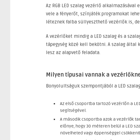
Az RGB LED szalag vezérlő alkalmazásával e
vele a fényerőt, színjáték programokat lehet
léteznek falba süllyeszthető vezérlők is, d
A vezérlőket mindig a LED szalag és a szal
tápegység közé kell bekötni. A szalag álta
lesz az alapvető feladata.
Milyen típusai vannak a vezérlőkn
Bonyolultságuk szempontjából a LED szalag
Az első csoportba tartozó vezérlőn a L
segítségével.
A második csoportba azok a vezérlők ta
előnye, hogy 30 méteren belül a LED s
növelheted vagy éppenséggel csökkent