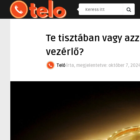
Te tisztában vagy azz
vezérlő?
Teló
írta, megjelentetve:
október 7, 202