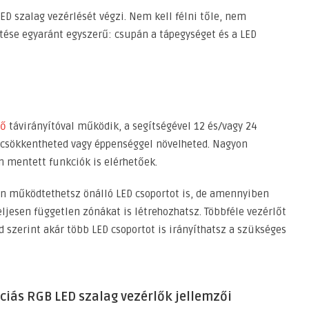
LED szalag vezérlését végzi. Nem kell félni tőle, nem
tése egyaránt egyszerű: csupán a tápegységet és a LED
lő
távirányítóval működik, a segítségével 12 és/vagy 24
 csökkentheted vagy éppenséggel növelheted. Nagyon
 mentett funkciók is elérhetőek.
en működtethetsz önálló LED csoportot is, de amennyiben
ljesen független zónákat is létrehozhatsz. Többféle vezérlőt
d szerint akár több LED csoportot is irányíthatsz a szükséges
nciás RGB LED szalag vezérlők jellemzői